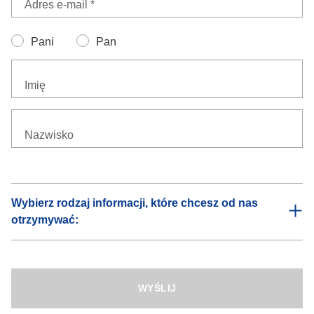
Adres e-mail *
Pani
Pan
Imię
Nazwisko
Wybierz rodzaj informacji, które chcesz od nas
otrzymywać:
Informacje dotyczące usług operacyjnych
Otrzymasz od nas informacje dotyczące procesów
operacyjnych w firmie DACHSER, które mogą mieć wpływ
WYŚLIJ
na Twój łańcuch dostaw.